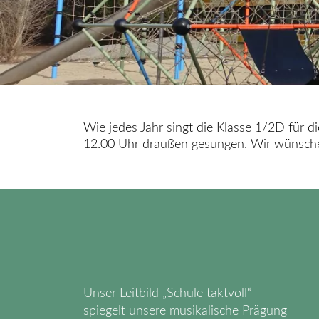
Wie jedes Jahr singt die Klasse 1/2D fü
12.00 Uhr draußen gesungen. Wir wünsche
Unser Leitbild „Schule taktvoll“
spiegelt unsere musikalische Prägung