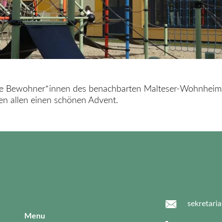
r die Bewohner*innen des benachbarten Malteser-Wohnhei
n allen einen schönen Advent.
sekretari
Menu