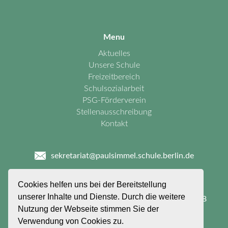
Menu
Aktuelles
Unsere Schule
Freizeitbereich
Schulsozialarbeit
PSG-Förderverein
Stellenausschreibung
Kontakt
sekretariat@paulsimmel.schule.berlin.de
030 - 90277 - 2660
Cookies helfen uns bei der Bereitstellung
unserer Inhalte und Dienste. Durch die weitere
Paul - Simmel - Grundschule
Felixstraße 26 - 58
Nutzung der Webseite stimmen Sie der
12099 Berlin
Verwendung von Cookies zu.