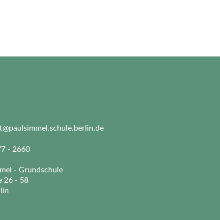
at@paulsimmel.schule.berlin.de
77 - 2660
mmel - Grundschule
e 26 - 58
lin