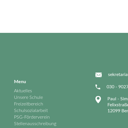
sekretari
Menu
030 - 902
Aktuelles
Unsere Schule
Paul - Si
Freizeitbereich
Felixstraß
Schulsozialarbeit
12099 Ber
PSG-Förderverein
Stellenausschreibung