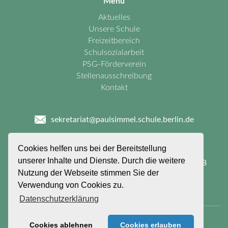
Menu
Aktuelles
Unsere Schule
Freizeitbereich
Schulsozialarbeit
PSG-Förderverein
Stellenausschreibung
Kontakt
sekretariat@paulsimmel.schule.berlin.de
030 - 90277 - 2660
Cookies helfen uns bei der Bereitstellung
unserer Inhalte und Dienste. Durch die weitere
Paul - Simmel - Grundschule
Felixstraße 26 - 58
Nutzung der Webseite stimmen Sie der
12099 Berlin
Verwendung von Cookies zu.
Datenschutzerklärung
© Copyright 2026 - Paul-Simmel-Grundschule
Cookies ablehnen
Cookies erlauben